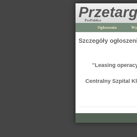
Przetarg
ProPublico
Ogłoszenia
Wy
Szczegóły ogłoszen
"Leasing operac
Centralny Szpital 