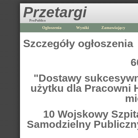
Przetargi
ProPublico
Ogłoszenia
Wyniki
Zamawiający
Szczegóły ogłoszenia
6
"Dostawy sukcesywn
użytku dla Pracowni
mi
10 Wojskowy Szpital
Samodzielny Publiczn