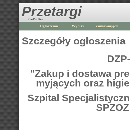
Przetargi
ProPublico
Ogłoszenia
Wyniki
Zamawiający
Szczegóły ogłoszenia
DZP-
"Zakup i dostawa pr
myjących oraz higi
Szpital Specjalistycz
SPZOZ 