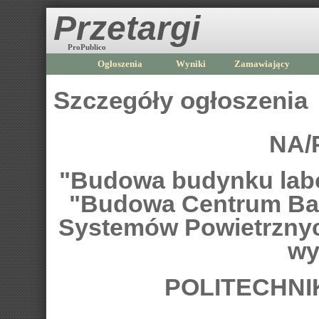
Przetargi
ProPublico
Ogłoszenia
Wyniki
Zamawiający
Szczegóły ogłoszenia
NA/
"Budowa budynku labor
"Budowa Centrum Ba
Systemów Powietrznych
wy
POLITECHN