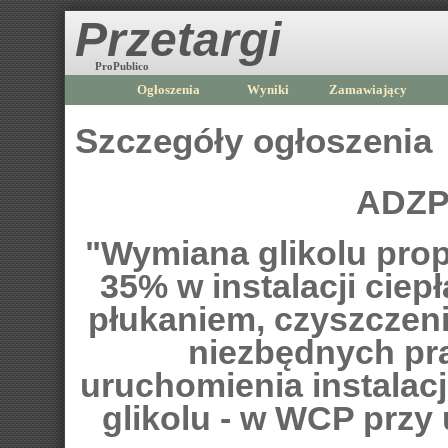
Przetargi
ProPublico
Ogłoszenia
Wyniki
Zamawiający
Szczegóły ogłoszenia
ADZP
"Wymiana glikolu pro
35% w instalacji ciep
płukaniem, czyszczeni
niezbędnych pr
uruchomienia instalac
glikolu - w WCP przy