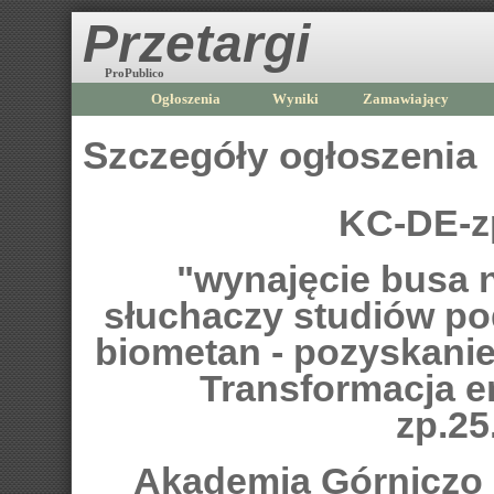
Przetargi
ProPublico
Ogłoszenia
Wyniki
Zamawiający
Szczegóły ogłoszenia
KC-DE-z
"wynajęcie busa n
słuchaczy studiów p
biometan - pozyskanie,
Transformacja e
zp.25
Akademia Górniczo -