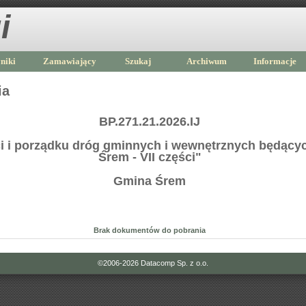
i
niki
Zamawiający
Szukaj
Archiwum
Informacje
ia
BP.271.21.2026.IJ
i i porządku dróg gminnych i wewnętrznych będący
Śrem - VII części"
Gmina Śrem
Brak dokumentów do pobrania
©2006-2026
Datacomp Sp. z o.o.