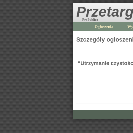
Przetarg
ProPublico
Ogłoszenia
Wy
Szczegóły ogłoszen
"Utrzymanie czystośc