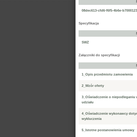
08dec613-cfd6-f6f5-4b6e-b700012
Specyfikacja
SWZ
Załączniki do specyfikacji
1_Opis przedmiotu zamowienia
2_Wzór oferty
3_Oświadczenie o niepodleganiu 
udziału
4_Oświadczenie wykonawcy dotyc
wykluczenia
5_Istotne postanowienia umowy