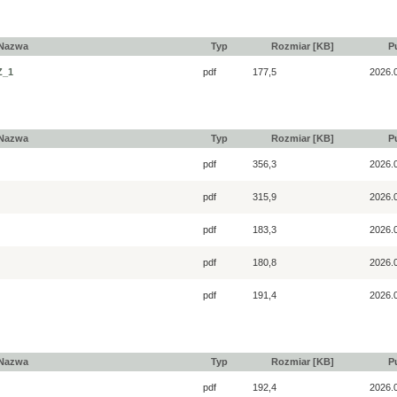
Nazwa
Typ
Rozmiar [KB]
P
Z_1
pdf
177,5
2026.
Nazwa
Typ
Rozmiar [KB]
P
pdf
356,3
2026.
pdf
315,9
2026.
pdf
183,3
2026.
pdf
180,8
2026.
pdf
191,4
2026.
Nazwa
Typ
Rozmiar [KB]
P
pdf
192,4
2026.