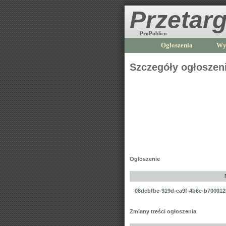
Przetarg
ProPublico
Ogłoszenia
Wy
Szczegóły ogłoszen
Ogłoszenie
08debfbc-919d-ca9f-4b6e-b700012
Zmiany treści ogłoszenia