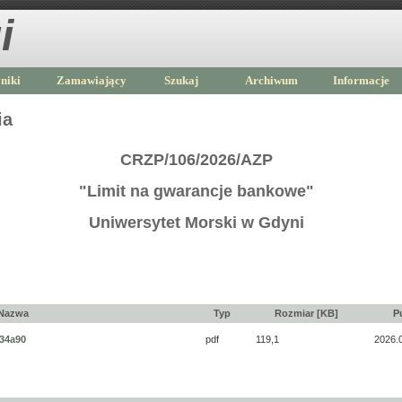
i
niki
Zamawiający
Szukaj
Archiwum
Informacje
ia
CRZP/106/2026/AZP
"Limit na gwarancje bankowe"
Uniwersytet Morski w Gdyni
Nazwa
Typ
Rozmiar [KB]
P
34a90
pdf
119,1
2026.