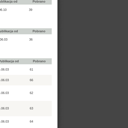
ublikacja od
Pobrano
06.10
39
ublikacja od
Pobrano
06.03
36
Publikacja od
Pobrano
.06.03
61
.06.03
66
.06.03
62
.06.03
63
.06.03
64