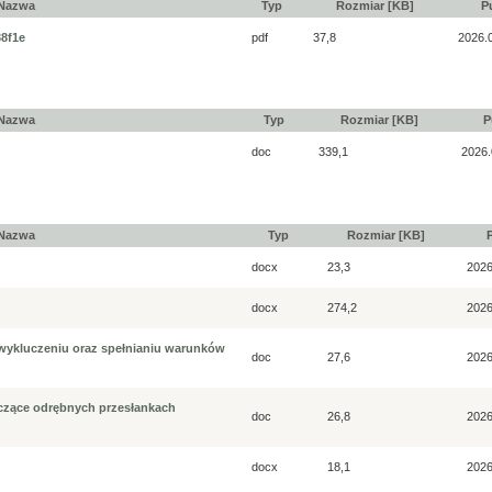
Nazwa
Typ
Rozmiar [KB]
P
38f1e
pdf
37,8
2026.
Nazwa
Typ
Rozmiar [KB]
P
doc
339,1
2026.
Nazwa
Typ
Rozmiar [KB]
docx
23,3
2026
docx
274,2
2026
wykluczeniu oraz spełnianiu warunków
doc
27,6
2026
zące odrębnych przesłankach
doc
26,8
2026
docx
18,1
2026