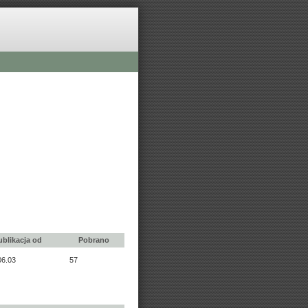
ublikacja od
Pobrano
06.03
57