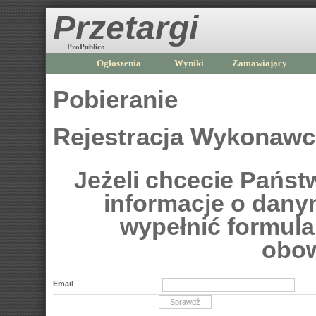
Przetargi
ProPublico
Ogłoszenia
Wyniki
Zamawiający
Pobieranie
Rejestracja Wykonaw
Jeżeli chcecie Pańs
informacje o dan
wypełnić formular
obow
Email