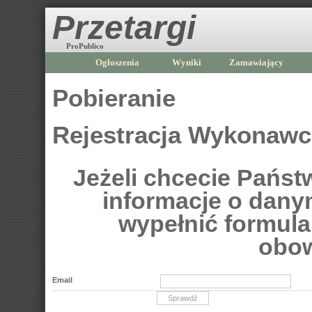
Przetargi
ProPublico
Ogłoszenia
Wyniki
Zamawiający
Pobieranie
Rejestracja Wykonaw
Jeżeli chcecie Pańs
informacje o dan
wypełnić formular
obow
Email