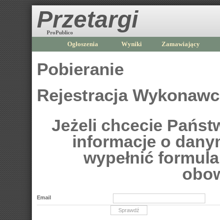
Przetargi
ProPublico
Ogłoszenia
Wyniki
Zamawiający
Pobieranie
Rejestracja Wykonaw
Jeżeli chcecie Pańs
informacje o dan
wypełnić formular
obow
Email