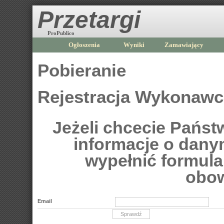
Przetargi
ProPublico
Ogłoszenia
Wyniki
Zamawiający
Pobieranie
Rejestracja Wykonaw
Jeżeli chcecie Pańs
informacje o dan
wypełnić formular
obow
Email