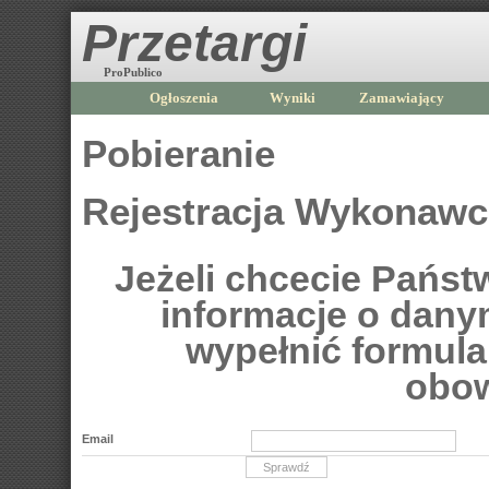
Przetargi
ProPublico
Ogłoszenia
Wyniki
Zamawiający
Pobieranie
Rejestracja Wykonaw
Jeżeli chcecie Pańs
informacje o dan
wypełnić formular
obow
Email