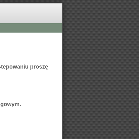
stepowaniu proszę
.
argowym.