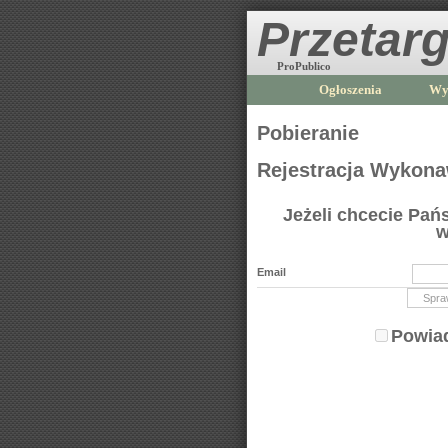
Przetarg
ProPublico
Ogłoszenia
Wy
Pobieranie
Rejestracja Wykon
Jeżeli chcecie Pa
w
Email
Powiad