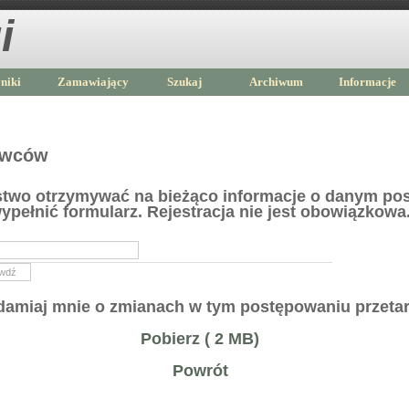
i
niki
Zamawiający
Szukaj
Archiwum
Informacje
awców
ństwo otrzymywać na bieżąco informacje o danym po
ypełnić formularz. Rejestracja nie jest obowiązkowa
amiaj mnie o zmianach w tym postępowaniu przet
Pobierz ( 2 MB)
Powrót