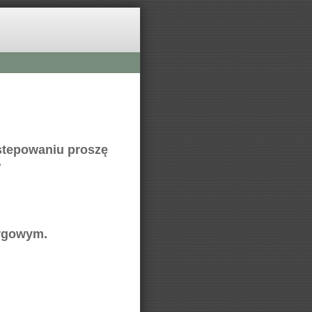
stepowaniu proszę
.
argowym.