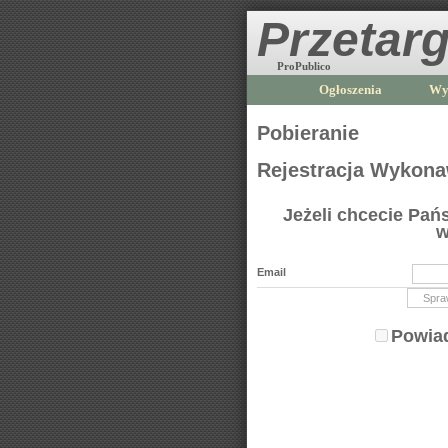
Przetarg
ProPublico
Ogłoszenia
Wy
Pobieranie
Rejestracja Wykon
Jeżeli chcecie Pa
w
Email
Powiad