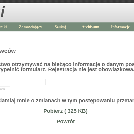
i
niki
Zamawiający
Szukaj
Archiwum
Informacje
awców
ństwo otrzymywać na bieżąco informacje o danym po
ypełnić formularz. Rejestracja nie jest obowiązkowa
amiaj mnie o zmianach w tym postępowaniu przet
Pobierz ( 325 KB)
Powrót