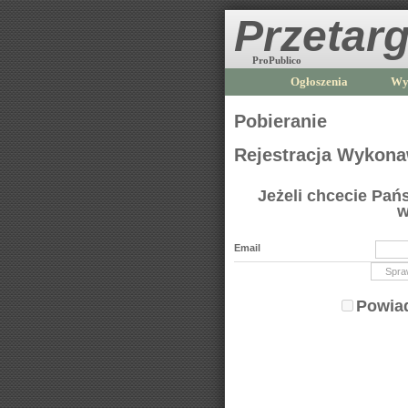
Przetarg
ProPublico
Ogłoszenia
Wy
Pobieranie
Rejestracja Wykon
Jeżeli chcecie Pa
w
Email
Powiad