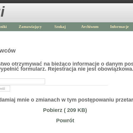
i
niki
Zamawiający
Szukaj
Archiwum
Informacje
awców
ństwo otrzymywać na bieżąco informacje o danym po
ypełnić formularz. Rejestracja nie jest obowiązkowa
amiaj mnie o zmianach w tym postępowaniu przet
Pobierz ( 209 KB)
Powrót