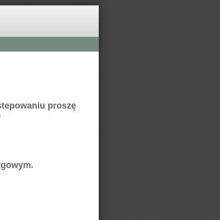
stepowaniu proszę
.
argowym.