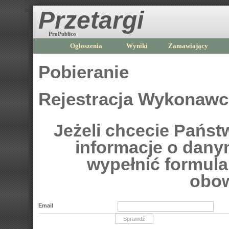
Przetargi
ProPublico
Ogłoszenia
Wyniki
Zamawiający
Pobieranie
Rejestracja Wykonaw
Jeżeli chcecie Pańs
informacje o dan
wypełnić formular
obow
Email