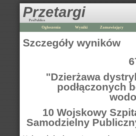
Przetargi
ProPublico
Ogłoszenia
Wyniki
Zamawiający
Szczegóły wyników
6
"Dzierżawa dystr
podłączonych b
wodo
10 Wojskowy Szpital
Samodzielny Publiczn