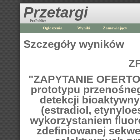
Przetargi
ProPublico
Ogłoszenia
Wyniki
Zamawiający
Szczegóły wyników
ZP
"ZAPYTANIE OFERTOW
prototypu przenośneg
detekcji bioaktywn
(estradiol, etynyloes
wykorzystaniem fluo
zdefiniowanej sekw