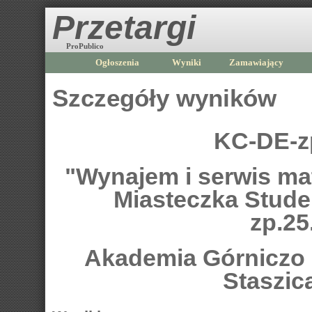
Przetargi
ProPublico
Ogłoszenia
Wyniki
Zamawiający
Szczegóły wyników
KC-DE-z
"Wynajem i serwis ma
Miasteczka Stud
zp.25
Akademia Górniczo -
Staszic