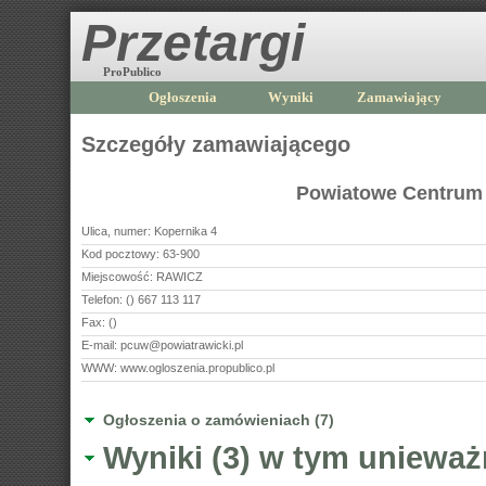
Przetargi
ProPublico
Ogłoszenia
Wyniki
Zamawiający
Szczegóły zamawiającego
Powiatowe Centrum
Ulica, numer:
Kopernika 4
Kod pocztowy:
63-900
Miejscowość:
RAWICZ
Telefon:
() 667 113 117
Fax:
()
E-mail:
pcuw@powiatrawicki.pl
WWW:
www.ogloszenia.propublico.pl
Ogłoszenia o zamówieniach (7)
Wyniki (3) w tym unieważ