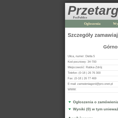
Przetarg
ProPublico
Ogłoszenia
Wy
Szczegóły zamawia
Górnoś
Ulica, numer:
Dietla 5
Kod pocztowy:
34-700
Miejscowość:
Rabka-Zdrój
Telefon:
(0-18 ) 26 76 300
Fax:
(0-18 ) 26 77 469
E-mail:
zamwieniagord@pro.onet.pl
WWW:
Ogłoszenia o zamówienia
Wyniki (0) w tym unieważ