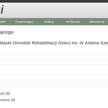
i
niki
Zamawiający
Szukaj
Archiwum
Informacje
jącego
ląski Ośrodek Rehabilitacji Dzieci im. dr Adama Sz
ch (0)
niono (0)