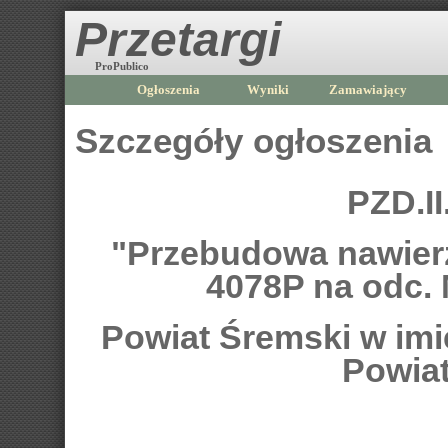
Przetargi
ProPublico
Ogłoszenia
Wyniki
Zamawiający
Szczegóły ogłoszenia
PZD.II
"Przebudowa nawierz
4078P na odc.
Powiat Śremski w imi
Powia