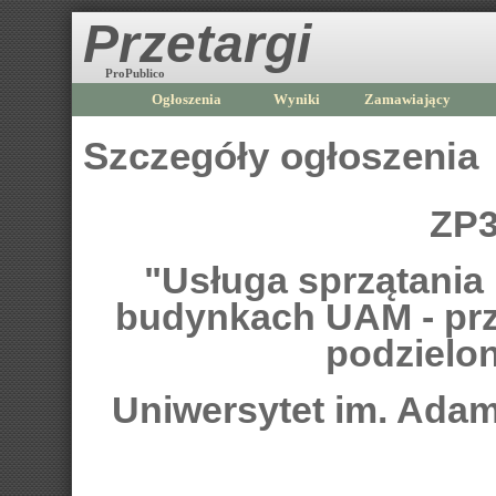
Przetargi
ProPublico
Ogłoszenia
Wyniki
Zamawiający
Szczegóły ogłoszenia
ZP3
"Usługa sprzątania 
budynkach UAM - prz
podzielon
Uniwersytet im. Ada