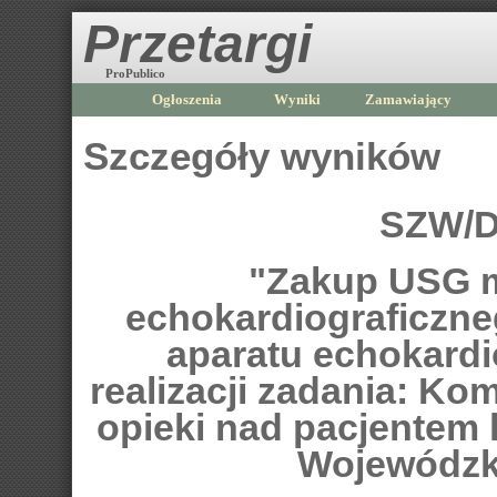
Przetargi
ProPublico
Ogłoszenia
Wyniki
Zamawiający
Szczegóły wyników
SZW/D
"Zakup USG m
echokardiograficzne
aparatu echokard
realizacji zadania: K
opieki nad pacjentem 
Wojewódzk