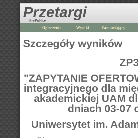
Przetargi
ProPublico
Ogłoszenia
Wyniki
Zamawiający
Szczegóły wyników
ZP3
"ZAPYTANIE OFERTOWE
integracyjnego dla mi
akademickiej UAM d
dniach 03-07 
Uniwersytet im. Ada