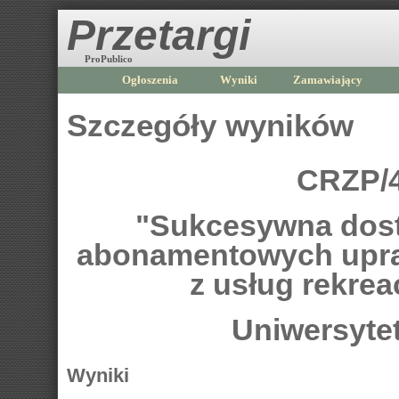
Przetargi
ProPublico
Ogłoszenia
Wyniki
Zamawiający
Szczegóły wyników
CRZP/4
"Sukcesywna dost
abonamentowych upra
z usług rekre
Uniwersyte
Wyniki