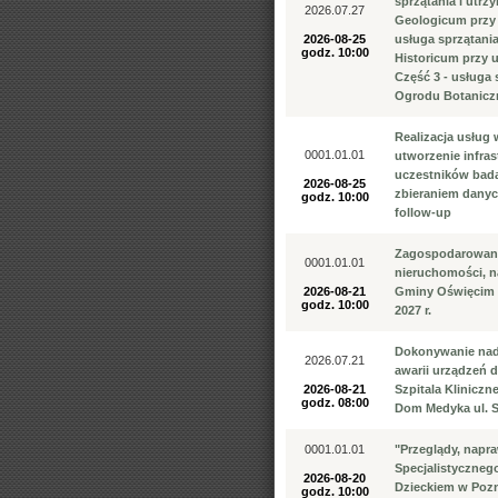
sprzątania i utr
2026.07.27
Geologicum przy 
2026-08-25
usługa sprzątani
godz. 10:00
Historicum przy 
Część 3 - usługa
Ogrodu Botaniczn
Realizacja usług
0001.01.01
utworzenie infras
uczestników bada
2026-08-25
zbieraniem danych
godz. 10:00
follow-up
Zagospodarowani
0001.01.01
nieruchomości, n
2026-08-21
Gminy Oświęcim w 
godz. 10:00
2027 r.
Dokonywanie nadz
2026.07.21
awarii urządzeń
2026-08-21
Szpitala Kliniczn
godz. 08:00
Dom Medyka ul. 
0001.01.01
"Przeglądy, napr
Specjalistyczneg
2026-08-20
Dzieckiem w Pozna
godz. 10:00