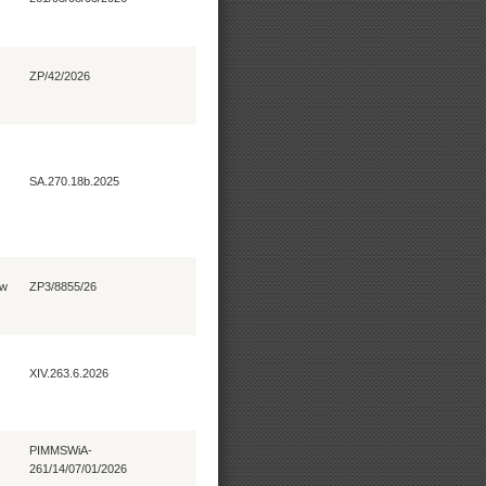
ZP/42/2026
SA.270.18b.2025
 w
ZP3/8855/26
XIV.263.6.2026
PIMMSWiA-
261/14/07/01/2026