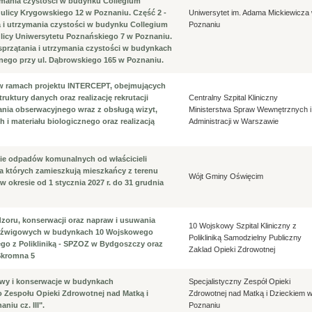
zymania czystości w budynku Collegium
ulicy Krygowskiego 12 w Poznaniu. Część 2 -
Uniwersytet im. Adama Mickiewicza
a i utrzymania czystości w budynku Collegium
Poznaniu
ulicy Uniwersytetu Poznańskiego 7 w Poznaniu.
 sprzątania i utrzymania czystości w budynkach
ego przy ul. Dąbrowskiego 165 w Poznaniu.
 w ramach projektu INTERCEPT, obejmujących
truktury danych oraz realizację rekrutacji
Centralny Szpital Kliniczny
nia obserwacyjnego wraz z obsługą wizyt,
Ministerstwa Spraw Wewnętrznych i
 i materiału biologicznego oraz realizacją
Administracji w Warszawie
e odpadów komunalnych od właścicieli
a których zamieszkują mieszkańcy z terenu
Wójt Gminy Oświęcim
okresie od 1 stycznia 2027 r. do 31 grudnia
oru, konserwacji oraz napraw i usuwania
10 Wojskowy Szpital Kliniczny z
 dźwigowych w budynkach 10 Wojskowego
Polikliniką Samodzielny Publiczny
ego z Polikliniką - SPZOZ w Bydgoszczy oraz
Zaklad Opieki Zdrowotnej
Skromna 5
awy i konserwacje w budynkach
Specjalistyczny Zespół Opieki
o Zespołu Opieki Zdrowotnej nad Matką i
Zdrowotnej nad Matką i Dzieckiem 
niu cz. III".
Poznaniu