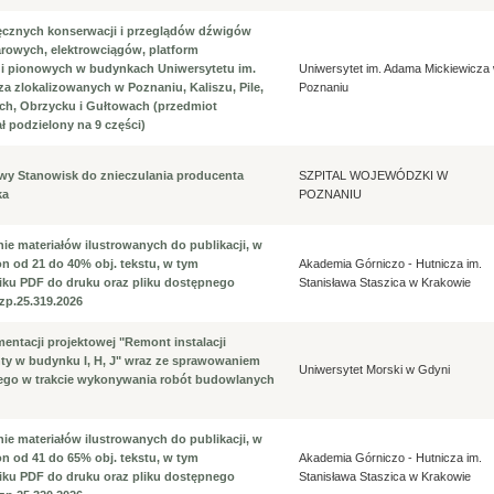
ęcznych konserwacji i przeglądów dźwigów
owych, elektrowciągów, platform
i pionowych w budynkach Uniwersytetu im.
Uniwersytet im. Adama Mickiewicza
a zlokalizowanych w Poznaniu, Kaliszu, Pile,
Poznaniu
ach, Obrzycku i Gułtowach (przedmiot
ł podzielony na 9 części)
awy Stanowisk do znieczulania producenta
SZPITAL WOJEWÓDZKI W
ka
POZNANIU
ie materiałów ilustrowanych do publikacji, w
n od 21 do 40% obj. tekstu, w tym
Akademia Górniczo - Hutnicza im.
iku PDF do druku oraz pliku dostępnego
Stanisława Staszica w Krakowie
zp.25.319.2026
ntacji projektowej "Remont instalacji
anty w budynku I, H, J" wraz ze sprawowaniem
Uniwersytet Morski w Gdyni
ego w trakcie wykonywania robót budowlanych
ie materiałów ilustrowanych do publikacji, w
n od 41 do 65% obj. tekstu, w tym
Akademia Górniczo - Hutnicza im.
iku PDF do druku oraz pliku dostępnego
Stanisława Staszica w Krakowie