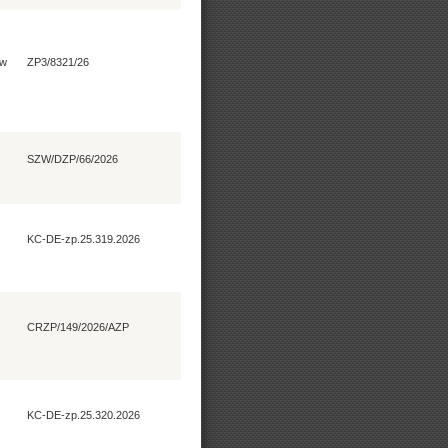
 w
ZP3/8321/26
SZW/DZP/66/2026
KC-DE-zp.25.319.2026
CRZP/149/2026/AZP
KC-DE-zp.25.320.2026