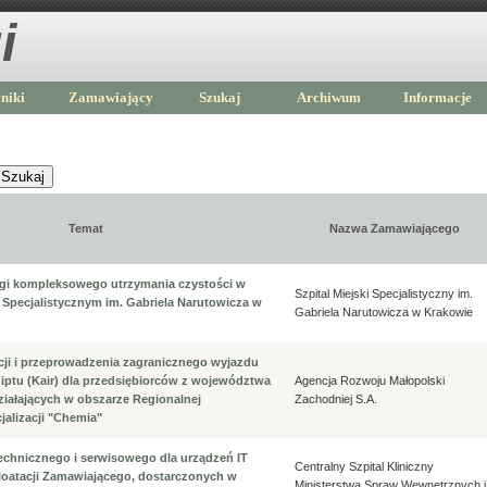
i
niki
Zamawiający
Szukaj
Archiwum
Informacje
Szukaj
Temat
Nazwa Zamawiającego
gi kompleksowego utrzymania czystości w
Szpital Miejski Specjalistyczny im.
m Specjalistycznym im. Gabriela Narutowicza w
Gabriela Narutowicza w Krakowie
cji i przeprowadzenia zagranicznego wyjazdu
iptu (Kair) dla przedsiębiorców z województwa
Agencja Rozwoju Małopolski
ziałających w obszarze Regionalnej
Zachodniej S.A.
cjalizacji "Chemia"
echnicznego i serwisowego dla urządzeń IT
Centralny Szpital Kliniczny
oatacji Zamawiającego, dostarczonych w
Ministerstwa Spraw Wewnętrznych i